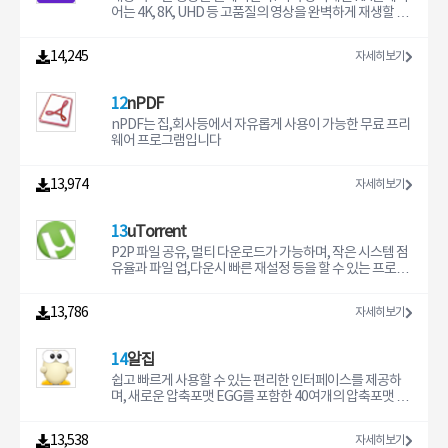
판매하는 것은 엄격히 금지하며 폰트 수정은 어느 경우에
어는 4K, 8K, UHD 등 고품질의 영상을 완벽하게 재생할 수
도 금지합니다.다른 소프트웨어와 번들하거나 판매할 수
있는 유일한 플레이어입니다.
없습니다.폰트 배포의 건소프트쉐어에서는 재배포가 허용
14,245
자세히보기
된 무료 폰트에 한정하여 배포하고 있습니다.본 페이지에
서 제공하는 폰트 사용 범위, 저작권 정보는 최신 정보가 아
닐 수 있습니다.폰트와 관련된 자세한 사항 및 상업적 사용
12
nPDF
에 대한 상세 정보는 개발자에 직접 문의하시길 바랍니다.
자동설치형 폰트(EXE)는 다운로드 후 해당 파일을 실행하
nPDF는 집,회사등에서 자유롭게 사용이 가능한 무료 프리
시면 자동 설치됩니다.Windows XP는 수동설치 폰트는 다
웨어 프로그램입니다
운로드 후 “시작버튼 > 제어판 > 모양 및 개인설정 > 글
꼴”에 다운로드 받은 폰트파일을 넣습니다.Windows 7에
13,974
자세히보기
서는 폰트파일을 더블클릭 또는 우클릭 후 설치 메뉴를 선
택합니다.TTF (True Type Font,)는 Window용 , OTF (O
pen Type Font)는 Mac용 폰트 입니다
13
uTorrent
P2P 파일 공유, 멀티 다운로드가 가능하며, 작은 시스템 점
유율과 파일 업,다운시 빠른 재설정 등을 할 수 있는 프로그
램입니다.
13,786
자세히보기
14
알집
쉽고 빠르게 사용할 수 있는 편리한 인터페이스를 제공하
며, 새로운 압축포맷 EGG를 포함한 40여개의 압축포맷 지
원, 다양한 부가기능을 제공하는 통합 압축 관리 프로그램
입니다.
13,538
자세히보기