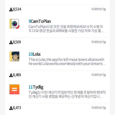
（iPhone에서는 2 개까지. iPad는 4 개까지.）- 목록 화면
your health data charts, average line graph and so
ere. Order your favorite pizza, hamburger and tacos.
클로바 앱에서 다양한 테마의 명령어를 확인해보세요.[시
등록 지점 목록을 아름 다운 그라데이션에서 볼 수 있습니
A complete app to make your day easier.DiDi offers
간과 상황에 맞는 음악 추천]- 이제 플레이리스트의 선곡을
8,534
자세히보기
다.- 가산점 수최대 5 개까지 점을 추가할 수 있습니다.※유
these services:DiDi Express: cheap and safe trip with
미리 확인할 수 있습니다.- 재생목록을 섞어서 재생하고 싶
료 버전 Fine ° Rise 는 무제한입니다.- App 내 구입광고를
a qualified driver.DiDi Economy: cheaper travel, but
다면 셔플 재생 버튼을 눌러보세요.[우리 아이를 위한 키즈
제거할
with the same quality as the DiDi Express.DiDi Taxi: r
탭]- 아이들이 좋아하는 동요, 동화, 재미난 키즈 스킬을 모
9
CamToPlan
equest a taxi by cell phone to travel more comforta
아놨어요.[말 한마디로 간편하게 음성 명령]- 날씨, 번역, 리
bly (available in some cities).DiDi Delivery: deliver or r
마인더, 검색 등 일상을 편리하게 해줄 기능을 ‘헤이 클로바’
CamToPlan으로 모든 것을 측정해보세요! 수직 수평 모
eceive your order, package or document cheaply.Di
한 마디로 간편하게 시작하세요.[스마트한 일상]- IoT 기기
두 다요! 증강 현실과 ARKit를 사용한 가상 자와 가상 줄자
Di Flex: you choose the price of your trip.DiDi Foo
의 동작을 예약하거나, 여러 기기를 한 번에 제어할 수 있습
를 사용해 길이, 거리, 표면적 등 모든 것을 측정하세요. 이
니다.- 내 명령어를 설정하여 말 한마디에 조명을 켜고, 음
제 레이저 측정기나 다른 모든 측정 도구보다도 더 쉽게 길
8,509
자세히보기
악을 듣고, 블라인드를 내리는 등 여러 동작을 한 번에 실행
이를 측정할 수 있습니다. 휴대폰이나 태블릿 동영상에서
해보세요.[즐거운 일상을 위한 시작]- 리마인더, 메모, 알
카메라를 사용해 3D로 측정 선을 그릴 수 있습니다. 도면을
람, 타이머를 확인할 수 있습니다. 그 밖에 학급 알림장, 캘
PNG 또는 DXF로 내보낼 수 있습니다. CamToPlan은 측
10
Lola:
린더 연동 등 다양한 세부 기능들이 준비되어 있습니다.네
정한 수치를 옮기는 AR 측정 앱입니다. 캠에서... 도면으로...
이버 클로바 고객센터:- 1833-5387 (평일 9시 ~ 18시 (주말
말이죠!개인적인 용도든 전문적 용도든 언제나 프로처럼
This is Lola, the app for lofi music lovers all around t
및 공휴일 휴무))- 네이버 고객센터: https://m.help.nave
측정해보세요. 가상 현실(VR)을 통해 바닥, 벽 크기, 창문,
he world. Lola works seamlessly with your streamin
r.com/support/service/main.nhn?serviceNo=17810
문, 집 전체 크기를 단 몇 초만에 측정하실 수 있습니다. 더
g music provider of choice to help you get in the zon
&lang=ko​ (* 이메일 접수 시 상품 고유번호 (S/N) 와 문의
이상 자나 줄자가 필요하지 않아요!모두를 위한 무한한 용
e, or to chill out after a long day.Lola is also a wellnes
8,489
자세히보기
하신 내용의 이미지 혹은 동영상을 첨부해 주시면 보다 신
도의 애플리케이션:- 개인적 용도: DIY를 사랑하는 분들을
s journaling app. Your sessions are automatically rec
속한 처리가 가능합니다.)개발자 연락처: - naver_market
위한 길이 측정 앱!- 부동산 전문가(부동산 중개업, 인테리
orded in the app, with a place for you to set goals th
@naver.com, 1833-5387- 경기도 성남시 분당구 정자일
어 디자이너 또는 인테리어 디자인 데코레이터, 건축가, 지
at Lola can help you achieve.The app is free. There is
11
Tydlig
로 95, NAVER 1784 (우)13561
형학자, 에너지 어드바이저 등): 주택, 아파트, 연립 주택 등
nothing to buy. All you need is an Apple Music or Spo
의 평면도를 만들 수 있도록 도와드립니다.- 건설 작업자가
tify account.FEATURES:- FOCUS: lo-fi music selected
Tydlig는 이전 계산기의 일반적인 한계를 초월하여 현대적
작업 시 빠르게 측정할 수 있도록 지원: 콘크리트 작업자, 타
by music experts to help you get into the zone, be it
인 계산기 사용 경험을 제공하는 신개념의 계산기입니다.
일 작업자, 카페트 작업자, 페인트칠 작업자, 건식벽체 작업
getting work done or studying for an exam- RELAX:
기능: 빠른 결과 반응, 편집 가능한 계산기 사용 기록, 연결
자, 미장이, 건축업자, 목수, 전기기사, 배관공, 슬레이트공...
slower BPM lo-fi music that’s selected to put you at e
된 숫자, 텍스트 주석, 자유형 캔버스, 숫자 드래그, 공유, 실
8,473
자세히보기
- 정원사, 조경사, 수영장 건축업자 및 관리업자, 채굴업자,
ase, to help you chill, nap, or sleep- UNIQUE: a new, u
시간 그래프화 등. 기능: * 빠른 결과 반응: 캔버스에서 어떤
토목업자, 인부: 실외에서도 작업할 수 있도록 도와드립니
nique selection of music every time, no matter how
숫자를 편집하면 모든 결과가 자동으로 갱신됩니다. 계산