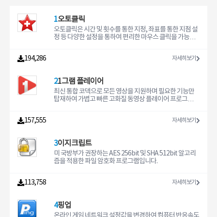
1
오토클릭
오토클릭은 시간 및 횟수를 통한 지정, 좌표를 통한 지점 설
정 등 다양한 설정을 통하여 편리한 마우스 클릭을 가능하
게 해주는 마우스 자동 실행 프로그램입니다. 2006년 버전
으로 멈춘 오토클릭 서비스를 국내 기업에서 한국환경에
194,286
자세히보기
맞게 업그레이드한 새로운 버전입니다.
2
1그램 플레이어
최신 통합 코덱으로 모든 영상을 지원하며 필요한 기능만
탑재하여 가볍고 빠른 고화질 동영상 플레이어 프로그램입
니다.
157,555
자세히보기
3
이지크립트
미 국방부가 권장하는 AES 256bit 및 SHA 512bit 알고리
즘을 적용한 파일 암호화 프로그램입니다.
113,758
자세히보기
4
핑업
온라인 게임 네트워크 설정값을 변경하여 컴퓨터 반응속도