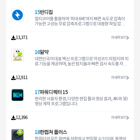
15
반디집
멀티코어를 활용하여 '최대 6배'까지 빠른 속도로 압축이
가능한 고성능 무료 압축프로그램으로 대용량 파일 압축과
분할 압축 및 해제 기능이 뛰어나고 다양한 압축 포맷을 지
원합니다.
13,371
자세히보기
16
알약
대한민국의 대표 백신 프로그램으로 악성코드의 탐지와 치
료 기능을 제공하며, 높은 탐지율과 빠른 검사 속도를 자랑
합니다.
12,911
자세히보기
17
파워디렉터 15
편리한 사용자 환경, 다양한 편집 툴과 영상 효과, 4K 와 3D
영상 제작 프로그램입니다.
12,396
자세히보기
18
한캡쳐 플러스
컴퓨터의 모든 화면을 저장하고 편집할 수 있으며, 동영상