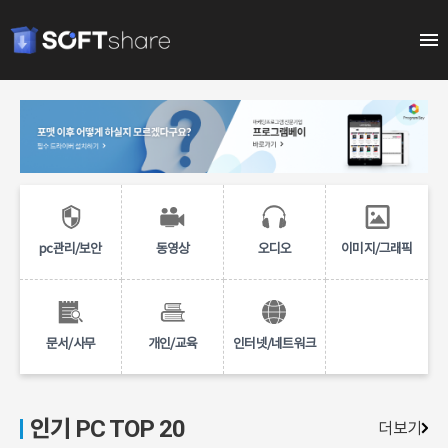
pc관리/보안
동영상
오디오
이미지/그래픽
문서/사무
개인/교육
인터넷/네트워크
인기 PC TOP 20
더보기