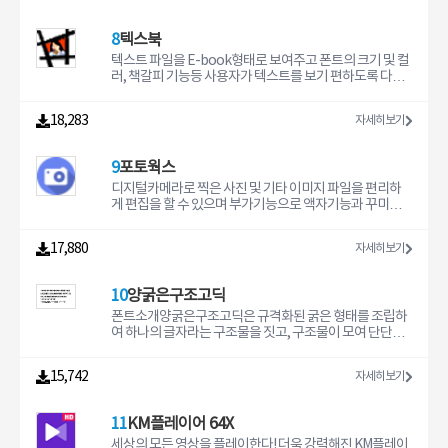
8
텍스북
텍스트 파일을 E-book형태로 보여주고 폰트의 크기 및 컬
러, 책갈피 기능등 사용자가 텍스트를 보기 편하도록 다양
한 기능을 갖춘 프로그램입니다.
18,283
자세히보기
9
포토웍스
디지털카메라로 찍은 사진 및 기타 이미지 파일을 편리하
게 편집을 할 수 있으며 부가기능으로 액자기능과 꾸미기
기능을 사용할 수 있는 프로그램 입니다.
17,880
자세히보기
10
양굵은구조고딕
폰트소개양굵은구조고딕은 규격화된 굵은 형태를 조립하
여 하나의 글자라는 구조물을 짓고, 구조물이 모여 단단하
게 잘만들어진 폰트입니다.사용범위디자인 시안용으로만
사용이 가능합니다.폰트가 설치된 컴퓨터와 연결된 모니터
15,742
자세히보기
로만 '디자인시안'의 범위 안에서 확인할 수 있으며, 이외의
어떤 형식의 전달도 허용되지 않습니다.모바일, 기업 사용
자 및 상업적인 용도나 기업 프로모션 목적으로 활용하는
11
KM플레이어 64X
것은 정식구매 또는 계약 이후 가능합니다.참고사항양요나
폰트는 모바일 기기의 설치를 허가 하지 않습니다.유료로
세상의 모든 영상을 플레이한다! 더욱 강력해진 KM플레이