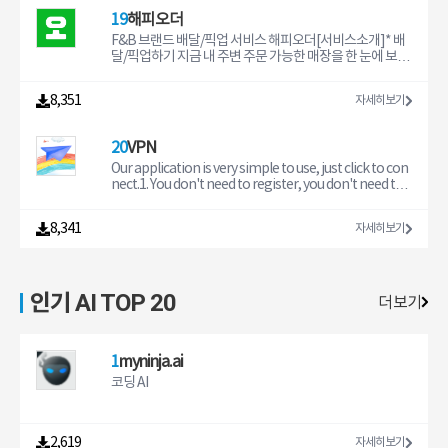
8시, 토요일 9시 ~ 13시)[선택 접근권한]∙ 문서폴더(저장공
리어 공사 기간 동안온 가족이 임시로 지낼 곳이 필요할 때
의 창의성을 마음껏 발휘하세요. 고화질 동영상을 쉽고 빠
19
간) : 인증서 및 앱 설정정보 저장∙ 바이오정보 : 지문인식, 얼
● 이사 기간월세, 전세, 매매, 아파트 청약 당첨으로이사를
르게 만들 수 있습니다. 파워디렉터는 제작 속도와 편집 편
굴인식 인증∙ 사진/카메라 : 신분증 촬영 및 영상통화, 인증
하는데 입주 날짜가 맞지 않을 때● 장기 출장타 지역 장기
의성이라는 두 마리 토끼를 모두 잡았습니다. 64비트 기기
F&B 브랜드 배달/픽업 서비스 해피오더[서비스소개]* 배
서 복사∙ 주소록 : 이체결과 문자 전송∙ 위치정보 : 위치기반
출장, 파견, 연수 기간 동안직원들 장기 숙박 숙소가 필요할
에 최적화되어 있어 편집이 더 부드럽고, 더 선명하며, 더 재
달/픽업하기 지금 내 주변 주문 가능한 매장을 한 눈에 보세
서비스 이용∙ 마이크/음성인식 : 음성인식 및 음성검색∙ 알
때● 한달살기 숙소서울, 경기, 인천, 제주, 부산, 강원에서특
미있습니다. 상상력을 마음껏 발휘해 언제 어디서나 멋진
요. 내 주소 기반의 브랜드 매장과 배달 제품들을 바로 볼 수
림 : 프로모션 등 알람서비스 이용∙ 신체활동 : 걸음 수 측정
색 있는 한 달 살기 숙소를 찾을 때 ● 자취방취업이나 학업
동영상을 바로바로 만들 수 있스니다.주요 기능:1. 최대 4K
있어요.* 예약하기 원하는 날짜에 미리 예약하세요. 미리 주
8,351
자세히보기
이용∙ 건강관리 서비스는 애플 건강앱(Healthkit)과 통합
때문에 자취방 구하기 전에잠깐 단기 임대로 살아보고 싶
해상도로 동영상 편집 및 제작*2. 동영상 속도 조절 기능으
문한 제품을 배달, 픽업으로 받아보세요.* 배달선물하기 배
하여 운동데이터를 사용하여 서비스를 제공합니
을 때● 병원 치료장기 통원 치료나 병 간호를 하기 위해병
로 멋진 패스트-슬로우 모션 비디오 제작3. 비디오 안정화
달로 선물 할 수 있어요. 결제는 주문자가 하고, 주소는 수신
원 근처에 임시 주거지가 필요할 때● 해외 입국한국에 입국
기능으로 떨리는 영상 보정4. 멋진 인트로 영상을 위한 애
자가 입력할 수 있어요.* 브랜드관 가장 힙한 브랜드의 신상
20
VPN
할 때 마다 거주할내 집처럼 편안한 곳이 필요할 때빈 방 공
니메이션 타이틀5. 목소리 변환 기능으로 재밌는 오디오 효
품은 뭐지? 브랜드별 신상품, 프로모션 소식을 가장 먼저 알
실 해결사, 삼삼엠투● 공실 최소화월세와 단기 임대를 함께
과 연출6. 크로마 키 기능으로 배경을 제거하고 다른 전경
수 있어요.* 해피포인트 하나로 OK 해피포인트로 결제는
Our application is very simple to use, just click to con
운영하여공실률을 효과적으로 낮춰보세요.● 높은 임대 수
과 합성7. 비디오 오버레이 및 혼합 모드로 이중 노출 효과
물론, 적립도 가능해요. 해피포인트 ONEPASS ID로 회원
nect.1. You don't need to register, you don't need to
익단기 임대는 일반 월세 임대보다임대료가 더 높게 책정
연출8. YouTube, 페이스북에 바로 업로드정교한 동영상
가입절차 없이 이용할 수 있어요.[고객센터] 1670-3131명
provide any information.2. Free server, we provide
되어요.● 편리한 온라인 계약계약부터 입주, 퇴실 안내까지
편집 툴:• 단 한 번의 터치로 동영상 자르기, 분할, 회전• 밝
절당일 제외 연중무휴, 운영시간 : 09:00~23:00[선택적 접
many free servers for you. Each line has a network d
8,341
자세히보기
비대면으로 편리하게 이용하세요.● 빠른 임대료 정산삼삼
기, 색상, 채도 등 영상값 정밀 조정• 드래그 앤 드롭으로 영
근 권한]위치: 주소 설정 시에 사용할 수 있습니다알림: 주
elay display. You can choose the line that is most suit
엠투가 직접 빠르고 안전하게 결제 대금을 정산해드려요.●
상 효과와 트랜지션 적용• 멀티 타임라인 사진 & 동영상 편
문 현황 알림, 광고 푸시 수신에 사용할 수 있습니다Face I
able for you.3. VIP server, we provide high-quality ser
수수료 절감부동산 중개료 대비 훨씬
집 기능으로 이미지와 비디오를 하나의 클립 속에 포함• 텍
D: 해피페이 바이오 인증 진행 시에 사용할 수 있습니다추
vers in different regions, using commercial dedicate
스트 또는 애니메이션 타이틀 추가 • 음성 편집기를 사용해
적 허용: 광고 서비스의 개인 맞춤 광고 참여 시에 사용할 수
d line direct connection, network more stable, faste
인기 AI TOP 20
모바일 기기에서 녹음된 목소리를 동영상에 추가• PiP 오
있습니다* 선택적 접근 권한은 해당 기능 이용시 동의를 받
r response speed, to meet your higher needs.4. We t
더보기
버레이 기능으로 동영상 및 이미지 콜라주 제작*• 수많은
고 있으며, 동의하지 않아도 해당 기능 외 서비스 이용이 가
ake your privacy and security very seriously, we will n
무료 템플릿, 효과, 필터, 배경 음악 및 사운드 효과 사용*지
능합니다
ot collect any information about you. This protects
원 가능 기기에서만 사용할 수 있습니다. 프리미엄 버전을
your privacy and security to the greatest extent.In ap
구독하시면 매월 업데이트되는 기능, 콘텐츠 팩을 무제한
p purchase:1. VIP server monthly payment, $4.992. VI
1
myninja.ai
사용하실 수 있습니다.프리미엄 구독 시 혜택:• 구독자만을
P server annual payment, $43.993. Remove ADs, $24.
코딩 AI
위한 프리미엄 콘텐츠(컬러 필터, 타이
99Privacy policy website: https://xiashinet.com/polic
y/Terms Of Use website: https://xiashinet.com/term
s/我们的VPN使用非常简单，点击连接连接即可使
用。1. 无须注册，无须提供任何信息。2. 免费线路，
2,619
자세히보기