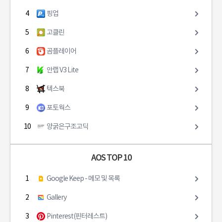
4
핑업
5
고클린
6
곰플레이어
7
안랩 V3 Lite
8
텍스북
9
포토웍스
10
양굵은구조고딕
AOS TOP 10
1
Google Keep - 메모 및 목록
2
Gallery
3
Pinterest(핀터레스트)