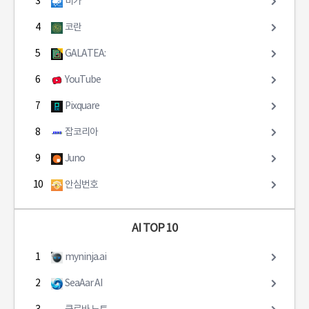
3
비가
4
코란
5
GALATEA:
6
YouTube
7
Pixquare
8
잡코리아
9
Juno
10
안심번호
AI TOP 10
1
myninja.ai
2
SeaAar AI