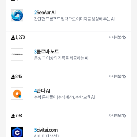
我们提供大量免费线路。您可以根据线路的延迟来选
择适合您的线路。3. VIP线路， 我们提供三网直连的
高质量商务VIP线路。网络更顺畅，宽带更稳定，响
2
SeaAar AI
应更迅速，能够满足您对网络的更高需求
간단한 프롬프트 입력으로 이미지를 생성해 주는 AI
1,270
자세히보기
3
클로바 노트
음성 그 이상의 기록을 제공하는 AI
846
자세히보기
4
콴다 AI
수학 문제풀이(수식계산), 수학 교육 AI
798
자세히보기
5
civitai.com
AI 이미지 생성기