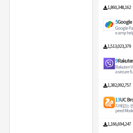
언제 어디서
1,860,348,162
들고 자동
성하세요 
문서의 사진
5
Google
리하거나 
아보세요 Go
Google Pay
용하면 간
e amp hel
하거나 목
With Googl
및 가족과 
y at your fa
떠오르는 
1,513,023,379
d and rec
요 Google Keep에 메모 목록
tly Earn rewards for everyda
사진을 추
y payments In India ma
으신가요 
9
Rakuten
PI transfe
면 나중에 찾
charges b
Rakuten V
nger
에서 스크
to busines
a secure f
휴대전화 
k account 
essaging a
활용하세요 
simple an
nnecting o
카드와 정보
s app by Google J
1,382,092,757
le worldwide You can do 
오르는 생
of Indians
with Raku
세요 친구 및 가족과 아이디어
ogle Pay f
ger group 
를 공유하세요 다른 사람
nt needs R
13
UC Br
ng messag
eep 메모
he latest 
d more Send messages for
지체없는 온
라우저
로 함께 작
wards as you pay 
free Stayi
peed Mo
를 간편하게
yers of se
ver been e
V 프로 재
요한 항목
ank and G
ext photo 
버에의한 
메모에 색
arned mone
r video m
1,166,694,247
운로드 주
여 간편하
n your ba
many other
부분의 광
서 손쉽게
u have con