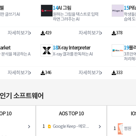
ag
Kit. 를 통해 작동합니
는 옵션을 지원합니
h 문의사항이 있으면 wwwwis
or Bank
시간 동안 움직임이
은 Mojang AB 또는 해당 정당
숙소를 찾을 때 ● 자
동영상 편집 툴:• 단 한 번의 터
er on Google Pay
o voice video or te
학습 알고리즘에서 장
언니에게 멋진 벨소
hcom/help를 방문하세요
ng as 
젤
14
AI 그림
15
Pif
록된 보호자에게 카
한 소유자의 재산입니다. htt
나 학업 때문에 자
치로 동영상 자르기, 분할, 회전
ed as gold coins to
es with emojis to
데이터(가속도계, 자
요 알림음 알
der in 
림이 전송되어 위급
p://account.mojang.com/d
 전에잠깐 단기 임
• 밝기, 색상, 채도 등 영상값 정
 New You can no
한 글쓰기 AI
원하는 그림을 텍스트로 입력
학생들을
actly how you fee
)와 주행거리계를
 재미있는 음 등 다
Bank am
르게 대처가 가능합
ocuments/brand_guideline
고 싶을 때● 병원 치
밀 조정• 드래그 앤 드롭으로 영
 gold to friends a
하면 그려주는 AI
습에 도
. 주행거리계는 카
습니다 경고 및
tenure
s 에 따름이 애플리케이션에서
 치료나 병 간호를
상 효과와 트랜지션 적용• 멀티
ld as Google Pay
Forward interesti
설정하는 옵션도 있
ers va
 자녀 또는 피보호자
다운로드할 수 있는 모든 파일
원 근처에 임시 주
타임라인 사진 & 동영상 편집
ges keep meanin
o 72 m
)의 활동장소의 반
은 다른 개발자의 소유이며, 당
자세히보기
자세히보기
419
378
할 때● 해외 입국한
기능으로 이미지와 비디오를
tly from your ban
 and add your thou
소리 또는 배경화면
t from
해 놓으면 피보호자
사는 어떠한 경우에도 지적 재
 때 마다 거주할내
하나의 클립 속에 포함• 텍스트
to any bank acco
ur notes You can a
에 추가하세요 한
o 33 L
놓은 장소의 진입 및
산권 및 지적 재산의 파일과 데
한 곳이 필요할 때
또는 애니메이션 타이틀 추가 •
ing those who are
minders to ensure
인으로 모든 기기에
om Rs 
한 알림이 보호자에
이터를 주장하지 않으며, 무료
arket
18
X-ray Interpreter
19
블
 해결사, 삼삼엠투●
음성 편집기를 사용해 모바일
gle Pay via UPI tr
 forget important
와 배경화면에 접근
erest 
니다.• 안심귀가 :
라이선스 조건에 따라 제공합
화월세와 단기 임대
기기에서 녹음된 목소리를 동
heres no need to
 Rakuten Vi
 분석을 제공하는 A
X-ray 결과를 판독하는 AI
3초만에
타인데이
ts are
호자에게 안심귀가
니다.당사가 귀하의 지적
운영하여공실률을 효
영상에 추가• PiP 오버레이 기
t reloading walle
ger is part of the
처리해주
해 할로윈 및 크리
ders b
 보호자로 부터 자
춰보세요.● 높은 임
능으로 동영상 및 이미지 콜라
 don39t need to d
roup a world lead
같은 휴일부터 생일
and not
상황을 실시간으로
 임대는 일반 월세
주 제작*• 수많은 무료 템플릿,
Using NPCI
mmerce and finan
식에 쓰일 멋진 개
ample 
받을 수 있어서 위
대료가 더 높게 책
효과, 필터, 배경 음악 및 사운드
자세히보기
자세히보기
nal Payments Cor
346
333
 Pol
별한 날을 위한 특
low Representative Exampl
빠른 대처가 가능합
 편리한 온라인 계약
효과 사용*지원 가능 기기에서
f India BHIM Unifi
ps//wwwvibercom/
 배경화면과 알림을
e Loan
주, 퇴실 안내까지
만 사용할 수 있습니다. 프리미
ts Interface BHI
알림
rocess
 편리하게 이용하세
엄 버전을 구독하시면 매월 업
y transfers are s
소록의 연락처에 개
GST Rs
 임대료 정산삼삼엠투
데이트되는 기능, 콘텐츠 팩을
 secure with Goo
 인기 소프트웨어
를 설정하려는 경우
20 Net
르고 안전하게 결제
무제한 사용하실 수 있습니다.
u must have an In
진/미디어
99581 
해드려요.● 수수료
프리미엄 구독 시 혜택:• 구독자
account with a ph
배경화면 벨소리 또
onthly
 중개료 대비 훨씬
만을 위한 프리미엄 콘텐츠(컬
 linked to it to u
을 저장하고 사용하
riod 1
러 필터, 타이
rsion of Google Pa
OP 10
AOS TOP 10
IO
스토리지 현
te 10/
배경화면 벨소리 또
10/05/
을 표시하거나 사용
ge bas
1
Google Keep - 메모 및 목록
1
썸원
다 시스템 설
Maxim
 전화의 기본 벨소
ge Rate APR 33