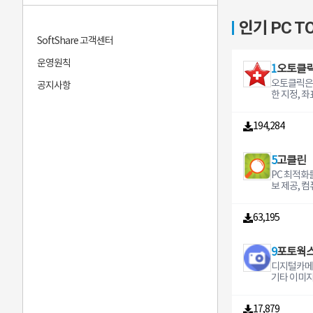
인기 PC TO
SoftShare 고객센터
운영원칙
1
오토클
오토클릭은 
공지사항
한 지정, 
등 다양한 
한 마우스 
194,284
주는 마우스
램입니다. 
춘 오토클릭
5
고클린
업에서 한
레이드한 
PC 최적화
보 제공, 
타이머 기능
PC관리 프
63,195
9
포토웍
디지털카메
기타 이미
편집을 할 
으로 액자
17,879
을 사용할 