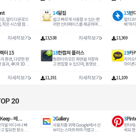
디자인 시안용으로만 사용이
가능합니다.폰트가 설치된 컴
ent
14
알집
15
반
퓨터와 연결된 모니터로만 '디
자인시안'의 범위 안에서 확인
 공유, 멀티 다운로드
쉽고 빠르게 사용할 수 있는 편
멀티코어
할 수 있으며, 이외의 어떤 형식
, 작은 시스템 점유
리한 인터페이스를 제공하며,
배'까지
의 전달도 허용되지 않습니다.
업,다운시 빠른 재설
새로운 압축포맷 EGG를 포함
능한 고
모바일, 기업 사용자 및 상업적
 수 있는 프로그램입
한 40여개의 압축포맷 지원, 다
램으로 
자세히보기
자세히보기
인 용도나 기업 프로모션 목적
13,538
13,369
양한 부가기능을 제공하는 통
할 압축
으로 활용하는 것은 정식구매
합 압축 관리 프로그램입니다.
고 다양
또는 계약 이후 가능합니다.참
니다.
렉터 15
고사항양요나폰트는 모바일 기
18
한캡쳐 플러스
19
카
기의 설치를 허가 하지 않습니
자 환경, 다양한 편
컴퓨터의 모든 화면을 저장하
카카오
다.유료로 판매하는 것은 엄격
효과, 4K 와 3D 영
고 편집할 수 있으며, 동영상캡
아이폰
히 금지하며 폰트 수정은 어느
로그램입니다.
쳐 후 편집, 애니gif(움짤)저장
베리, 
경우에도 금지합니다.다른 소
이미지를 가리지 않고 편리하
로 메시
프트웨어와 번들하거나 판매할
자세히보기
자세히보기
11,191
11,109
게 사용할 수 있는 프로그램입
메신저
수 없습니다.폰트 배포의 건소
니다.
프트쉐어에서는 재배포가 허용
된 무료 폰트에 한정하여 배포
하고 있습니다.본 페이지에서
OP 20
제공하는 폰트 사용 범위, 저작
권 정보는 최신 정보가 아닐 수
있습니다.폰트와 관련된 자세
한 사항 및 상업적 사용에 대한
 Keep - 메모
2
Gallery
3
Pin
상세 정보는 개발자에 직접 문
생각을 어디서나 빠
사용자를 위해 Google에서 선
핀터레
의하시길 바랍니다.자동설치형
트)
고 필요한 장소 필
보이는 스마트하며 가볍고 빠
세요 한 번
폰트(EXE)는 다운로드 후 해당
에 알림을 받으세요
른 사진 및 동영상 갤러리인 Gal
이디어를 만
파일을 실행하시면 자동 설치