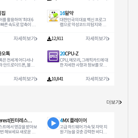
디집
16
알약
를 활용하여 '최대 6
대한민국의 대표 백신 프로그
 빠른 속도로 압축이 가
램으로 악성코드의 탐지와 치
성능 무료 압축프로그
료 기능을 제공하며, 높은 탐지
대용량 파일 압축과 분
율과 빠른 검사 속도를 자랑합
자세히보기
자세히보기
12,911
 및 해제 기능이 뛰어나
니다.
한 압축 포맷을 지원합
카오톡
20
CPU-Z
톡은 전세계 어디서나
CPU, 메모리, 그래픽카드에 대
과 안드로이드폰, 블랙
한 자세한 사항과 정보를 모니
윈도우폰 사용자간 무료
터링 하여 사용자의 컴퓨터 상
지를 주고 받을 수 있는
태를 체크 할 수 있도록 도와주
자세히보기
자세히보기
10,841
 프로그램입니다.
는 프로그램입니다.
더보기
terest(핀터레스
4
MX 플레이어
스트에서 영감을 받아보
고급 하드웨어 가속 및 자막 지
 해보세요 새로운 아
원 기능을 갖춘 강력한 비디오
나요 영감을 받은
및 음악 플레이어 a 하드웨어 가