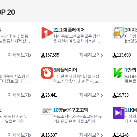
P 20
릭
2
1그램 플레이어
3
이지
시간 및 횟수를 통
최신 통합 코덱으로 모든 영상
미 국방
좌표를 통한 지점 설정
을 지원하며 필요한 기능만 탑
bit 및
설정을 통하여 편리
재하여 가볍고 빠른 고화질 동
적용한 
클릭을 가능하게 해
영상 플레이어 프로그램입니
입니다.
자세히보기
자세히보기
157,555
113,603
 자동 실행 프로그
다.
2006년 버전으로 멈
 서비스를 국내 기
6
곰플레이어
7
안랩 V
국환경에 맞게 업그
새로운 버전입니다.
를 비롯해 시스템 정
다양한 형식의 동영상을 재생
V3 Li
컴퓨터 정보 모니터링,
하고 자막 찾기, 화면 캡처, 코덱
료는 물
 등 다기능을 갖춘
찾기 및 360도 VR 영상을 감상
차단/웹
로그램입니다.
할 수 있는 동영상 재생 프로그
을 제공
자세히보기
자세히보기
25,441
19,733
램입니다.
무료백
스
10
양굵은구조고딕
11
KM
라로 찍은 사진 및
폰트소개양굵은구조고딕은 규
세상의 
지 파일을 편리하게
격화된 굵은 형태를 조립하여
다! 더
수 있으며 부가기능
하나의 글자라는 구조물을 짓
는 4K,
기능과 꾸미기 기능
고, 구조물이 모여 단단하게 잘
상을 완
자세히보기
자세히보기
15,507
14,245
수 있는 프로그램 입
만들어진 폰트입니다.사용범위
유일한