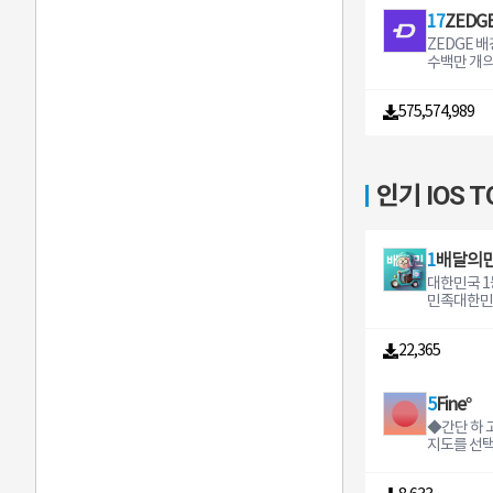
press your
된 ADBlock 기능
둔 내용이 
eaving yo
ys without
17
ZEDG
적인 검색 
색으로 찾을
ith a world
ghquality
다린다39는
ZEDGE 
벨소리
젯을 사용
em that he
o hidden f
끄러운 탐색 
수백만 개의
릿 홈 화면
and hacki
you stay c
이터 압축 
소리 알람 알림음 Z
세요 Wear
ted to ke
ssly One o
중한 인터넷
최고의 배
드를 사용
safe and 
ng apps ava
의 절약 AD
575,574,989
리를 무료로 드
추가할 수 있습니
bank to p
e free audi
들의 도움을 
화면 라이
이 닿는 곳에 
ent infor
njoy unlim
은 주요 사
또는 벨소
은 휴대전화
ou shop onl
audio and 
의 광고를 
전화를 손
ar OS 기
ch transac
one in the
스북 모드 
요 ZEDGE
인기 IOS T
ep에 추가
th your UP
u can even
로 페이스북
대전화를 꾸
에 동기화
safeguard
ple at the
시킬 수 있
개의 무료 
을 언제든지
h a device
or connect
넷 속도와 
경화면 스티
다 필요한 순간에 필요한 메모
as your finger
amily and co
욱 향상시켜
알림음이 
1
를 확인하세요 몇 가지
Pay works 
crystalcle
운로드 당
로그를 제
을 잊지 않
ndia that
대한민국 1
quality acr
드 속도를
검색해 보세요 ZEDGE
근처에 도착
Convenien
민족대한민국
s Viber39s 
화시킵니다
든 것을 찾을
목록이 자
adband ele
의민족!맛있
e ensures 
을 때 UC
력을 발휘하
위치 기반
as bills a
필품 배달까
whether y
부터 이어
ge AI 
어디서나 사용하세
22,365
eed to link
들이 쓰는 
r on the g
다 다양한 
입력해 나
keepgoo
nts once 
해보세요#
among pho
라우저가 모
면을 만들어
e Keep을
reon to pay
요, 홈 화면
its reliability Experienc
로그램을 
타일 테마 
e 웹 스토어h
5
t a few ta
쇼핑, 선물
toend enc
에 유모어 
진 배경화면
chrome에
ks with bil
스를 한 눈
ault for al
◆간단 하 
메 예고편 
e AI 아
접근권한 안내 연락처
untry Find the latest prepai
요#배민배
nd group 
지도를 선택
은 다양한 
만들어 드립니다 인
와 메모를 
d recharge
곳에서, 음
ncryption 
계의 날씨를
고리가 있
개인 설정 
니다 마이크 메모에 오디오를
echarge y
민의 모든 
mmunicate
계 날씨, 시
한 동영상 
0천만 명이
첨부하는 데 
echarge a