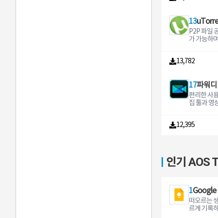
니다.
13
uTorr
P2P 파일
가 가능하며
율과 파일 
정 등을 할
13,782
니다.
17
파워디
편리한 사용
집 툴과 영상 
상 제작 프
12,395
인기 AOS T
1
Google
떠오르는 
및 목록
르게 기록하
요한 순간