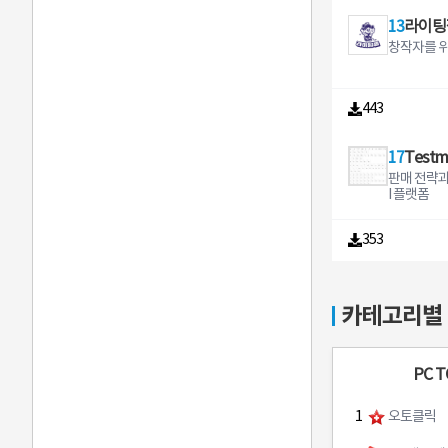
l following React to mess
ple의 AR
를 설정하
임이 설정
한 달 살기 
Gold Lock
es React t
다. 기계 
다 엄마나 
13
라이팅
없으면, 등
취방취업이
or deliver
xt messag
치의 센서 
리를 설정해 주세
카오톡 알
취방 구하기
your home
창작자를 위
express ex
이로스코프
림음 경고음
상황시 빠
대로 살아보
w also gift
l in chats Create notes and r
결합합니다
양한 선택이 있
니다. • 안심존 알림 (진입 및 이
료장기 통원
nd earn go
eminders 
알림음을 
탈 알림) :
하기 위해병
rewards Send and receive m
ng messa
습니다 즐겨찾기 및 저장 다운
(치매노인등
443
거지가 필요
oney direc
gful links
로드 없이 
경을 지정
국에 입국할
k account 
ghts to yo
을 즐겨찾기
가 지정해 
집처럼 편안
unt includ
lso set re
번의 로그
이탈에 대
17
Testm
빈 방 공실
not on Goo
you never
서 벨소리
게 전송이 됩
공실 최소
ansfers T
tasks and events
판매 전략과
할 수 있습니다 밸런
등록된 보
를 함께 
worry abou
ber Messen
I 플랫폼
어버이날 새
요청을 하면
과적으로 낮
ts and you
Rakuten G
스마스와 
신의 귀가
대 수익단기
o additional KYC 
er in eco
기념일 졸업
모니터링을 
임대보다임
39s Natio
353
cial services Terms amp
인화까지 특
급상황시 
정되어요.●
poration o
icies htt
별 한정판
니
계약부터 입
ed Paymen
terms/
받아 보세요 앱 사용 권한 
비대면으로
M UPI mone
연락처 주
요.● 빠른
imple amp
카테고리별
별 벨소리
가 직접 빠
gle Pay Yo
선택 사항입니다 사
대금을 정산
dian bank 
파일 맞춤 
절감부동산
one number
는 알림음
se this ve
PC T
는 데 필요합니다 
y
재 설정된 
는 알림음
1
오토클릭
하는 데 필요합니
정 벨소리를