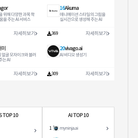
s to users and is acti
ps//wwwyoutubecom/InSh
앱 설정정보 저장∙ 바이오정보 :
线路。3. VIP线路， 我们提供
an Loan Service Provi
otApp 면책 조항 InShot은 Yo
agor
16
Akuma
지문인식, 얼굴인식 인증∙ 사진/
三网直连的高质量商务VIP线
partnership with Axis
utube Instagram TikTok Fa
카메라 : 신분증 촬영 및 영상통
路。网络更顺畅，宽带更稳
 위해 다양한 과목 학
애니메이션 스타일의 그림을
p IDFC Bank Loan
cebook 플랫폼 또는 기타 법인
화, 인증서 복사∙ 주소록 : 이체
定，响应更迅速，能够满足
움을 주는 AI 서비스
실시간으로 생성해 주는 AI
s offered by the lend
의 후원 또는 지원을 받지 않으
결과 문자 전송∙ 위치정보 : 위치
您对网络的更高需求
ry from 6 months up t
며 또한 이들과 제휴 관계에 있
기반 서비스 이용∙ 마이크/음성
onths The rates star
지 않습니다
인식 : 음성인식 및 음성검색∙ 알
자세히보기
자세히보기
369
 105 and may go up t
림 : 프로모션 등 알람서비스 이
oan amount ranges fr
용∙ 신체활동 : 걸음 수 측정 이용
5000 up to Rs 10L Int
∙ 건강관리 서비스는 애플 건강
러미
20
vivago.ai
rates and loan amoun
앱(Healthkit)과 통합하여 운
 얼굴 모자이크와 블러
AI 비디오 생성기
 determined by the len
동데이터를 사용하여 서비스를
는 AI
asis customer profile
제공합니
 Scapic or Flipkart S
working is shown be
자세히보기
자세히보기
309
 Amount Rs 102008 P
ing Fee Including 18
 2407 Stamp Duty Rs
 Disbursal Amount Rs
Interest Rate 2050 M
 EMI Rs 6631 Loan Pe
8 months First Emi da
S TOP 10
AI TOP 10
12/2023 Last Emi date
2025 Subject to chan
ed on disbursal date
1
myninja.ai
um Annual Percenta
 Interest rat