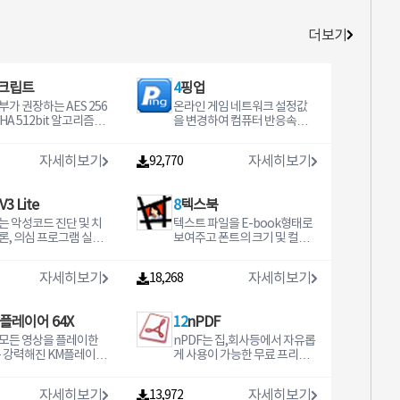
더보기
크립트
4
핑업
부가 권장하는 AES 256
온라인 게임 네트워크 설정값
 SHA 512bit 알고리즘을
을 변경하여 컴퓨터 반응속도
파일 암호화 프로그램
를 향상시켜주는 프로그램입니
다.
자세히보기
자세히보기
92,770
3 Lite
8
텍스북
te는 악성코드 진단 및 치
텍스트 파일을 E-book형태로
론, 의심 프로그램 실행
보여주고 폰트의 크기 및 컬러,
 보안 등 강력한 PC보안
책갈피 기능등 사용자가 텍스
하는 AhnLab의 대표
트를 보기 편하도록 다양한 기
자세히보기
자세히보기
18,268
신입니다.
능을 갖춘 프로그램입니다.
플레이어 64X
12
nPDF
모든 영상을 플레이한
nPDF는 집,회사등에서 자유롭
욱 강력해진 KM플레이어
게 사용이 가능한 무료 프리웨
 8K, UHD 등 고품질의 영
어 프로그램입니다
벽하게 재생할 수 있는
자세히보기
자세히보기
13,972
 플레이어입니다.