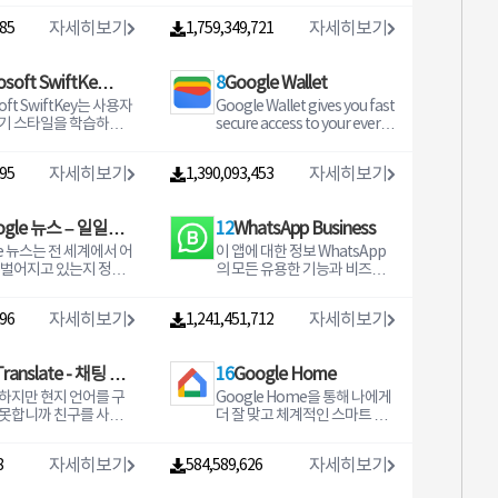
해요 마음에 드는
속 새로운 HW 디코더를 사용하
자세히보기
자세히보기
885
1,759,349,721
리에이터
여 더 많은 동영상에 하드웨어
는 건 함께
가속을 적용할 수 있습니다 b
멀티 코어 디코딩 MX Player는
osoft SwiftKey
8
Google Wallet
디어 지금 만나보세요
멀티 코어 디코딩을 지원하는
스트의 수많은 영감과
최초의 Android 비디오 플레이
soft SwiftKey는 사용자
Google Wallet gives you fast
키보드
로 버려진 공간도 멋
어입니다 테스트 결과 멀티 코
기 스타일을 학습하는
secure access to your everyd
려보세요 아늑한 공간
어 장치의 성능이 단일 코어 장
키보드이므로 더 빠르
ay essentials Tap to pay eve
보여주세요 숨겨둔 네
치보다 최대 70 더 우수하다는
 수 있습니다 맞춤형
rywhere Google Pay is acce
자세히보기
자세히보기
실력은 마음껏 뽐내봐
것이 입증되었습니다 c 핀치 투
295
1,390,093,453
 사용하여 원하는 방
pted board a flight go to a
 안에도 컬러를 채워요 2
줌 줌 및 팬 화면을 핀치하고 스
이모지 GIF 스티커를 입
movie and more all with jus
 나의 계획을 자랑해보세
와이프하여 쉽게 확대 및 축소
낼 수 있습니다 Micro
t your phone Keep everythi
 원하는 인생을 만들어
ogle 뉴스 – 일일
할 수 있습니다 줌과 패닝도 옵
12
WhatsApp Business
SwiftKey는 일상의 AI 컴
ng protected in one place n
션으로 가능합니다 d 자막 제스
 Copilot이 함께 제공
o matter where you go CON
le 뉴스는 전 세계에서 어
이 앱에 대한 정보 WhatsApp
드라인
기 시작해볼까요 지금
처 앞/뒤로 스크롤하여 다음/이
즐겨 사용하는 앱에서 A
VENIENT Get what you nee
 벌어지고 있는지 정리
의 모든 유용한 기능과 비즈니
핀터레스트에서
전 텍스트로 이동하고 위/아래
무엇이든 물어볼 수 있습
d fast Three quick ways for
요한 소식을 강조합니
스용 기본 제공 도구 WhatsAp
있는 분야의 영감과 아
로 스크롤하여 텍스트를 위아
accessing your everyday ess
 통해 나에게 중요한 뉴
p Business는 무료로 다운로
 손쉽게 찾을 수 있어
래로 이동하고 확대/축소하여
자세히보기
자세히보기
보드는 속어 별명 이모
entials use your phones quic
496
1,241,451,712
욱 깊이 있게 살펴볼 수
드할 수 있는 앱으로 더 스마트
꿈을 이루어 줄 수많은 아
텍스트 크기를 변경합니다 e 개
 포함하여 사용자의 고
k settings for fast access op
스에서는
하게 일하고 신뢰를 구축하고
지금 만나보세요 버려
인 정보 폴더 비밀 동영상을 개
력 방식과 일치하도록
en the Wallet app from your
같은 서비스를 이용할
비즈니스를 성장시키는 데 도
도 멋지게 살려보세요
인 폴더에 숨기고 개인 정보를
습하고 적응합니다 Mic
Translate - 채팅 번
homescreen or use Google
16
Google Home
리핑 관심 있
움이 되는 기본 제공 도구가 포
공간 제대로 보여주세
보호하세요 d 파일 전송 이제 모
t SwiftKey는 모든 입력
Assistant when your hands
를 놓치지 않고 전부 확
함되어 있습니다 무료 통화와
하지만 현지 언어를 구
Google Home을 통해 나에게
기
바일 데이터를 사용하지 않고
을 충족시키는 키보드로
are busy Access Google Wall
것은 거의 불가능하지
무료 국제 메시지 등 대화를 더
못합니까 친구를 사귀
더 잘 맞고 체계적인 스마트 홈
안에도 컬러
클릭 한 번으로 음악 앱 대용량
 스타일에 맞는 무료 디
et from your Wear OS watch
브리핑을 통해서 중요한
다양하게 활용하는 데 도움이
데 소통이 안 될까봐 걱
을 만들어 보세요 Google Ho
의 계획을
파일 등을 즉시 전송할 수 있습
테마가 함께 제공됩니
Get instant access to Wallet
는 나와 관련성이 높은
되는 비즈니스 기능을 이용할
가요 아이돌 게시물의
me 앱 하나로 Google Nest W
가 원하는 인
니다 f KIDS LOCK 아이들이 전
사용자 지정 키보드는 실
on the Wear OS main watch
자세히보기
자세히보기
놓치지 않고 간편하게
수 있습니다 앱을 다운로드하
8
584,589,626
이해가 안 되시나요 외
iFi Chromecast 기기는 물론
나가요 한국의 Pin
화를 걸거나 다른 앱을 만질 수
동하는 자동 고침 기능
face with complications Car
수 있습니다 내 브리핑
여 다음과 같은 비즈니스 혜택
된 소설을 읽고 싶은데
조명 카메라 온도 조절기 등 수
t 앱 사용자를 위한 추가
있다는 걱정 없이 아이들을 즐
니다 Microsoft Swif
ry cards tickets passes and