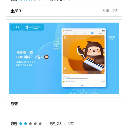
810
자세히보기
IOS
엔터테인먼트
SBS
평점
평점
2.3
무료