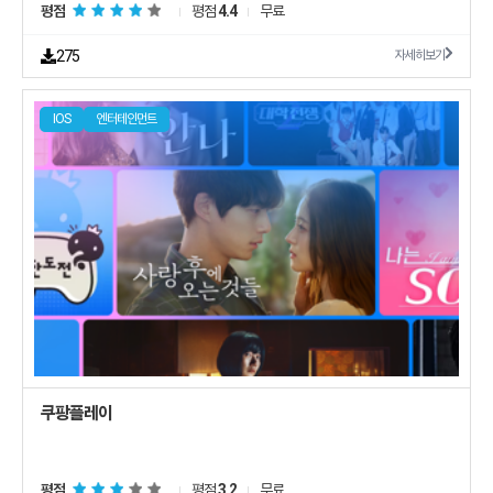
평점
평점
4.4
무료
275
자세히보기
IOS
엔터테인먼트
평점
평점
3.2
무료