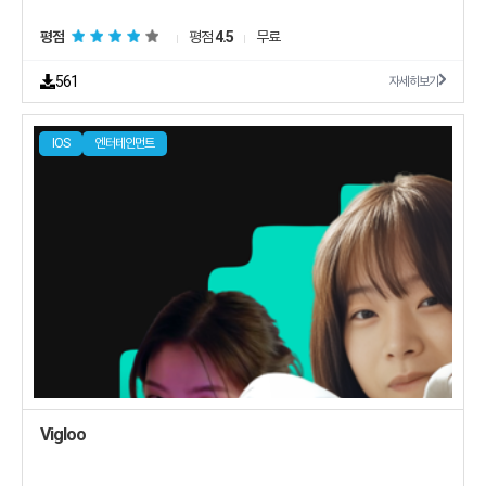
평점
평점
4.5
무료
561
자세히보기
IOS
엔터테인먼트
Vigloo