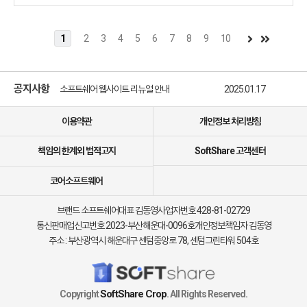
1
2
3
4
5
6
7
8
9
10
소프트쉐어 신규 소프트웨어 추가 안내
2025.01.17
소프트쉐어 서비스 이용 가이드 업데이트 안내
2025.01.17
공지사항
소프트쉐어 웹사이트 리뉴얼 안내
2025.01.17
소프트쉐어 신규 소프트웨어 추가 안내
2025.01.17
이용약관
개인정보 처리방침
책임의 한계외 법적고지
SoftShare 고객센터
코어소프트웨어
브랜드 소프트쉐어
대표 김동영
사업자번호 428-81-02729
통신판매업신고번호 2023-부산해운대-0096호
개인정보책임자 김동영
주소 : 부산광역시 해운대구 센텀중앙로 78, 센텀그린타워 504호
SoftShare Crop
Copyright
. All Rights Reserved.