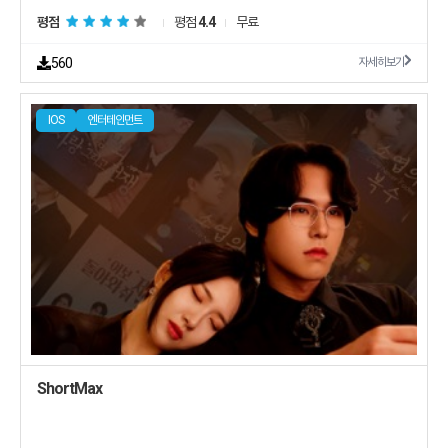
평점
평점
4.4
무료
560
자세히보기
IOS
엔터테인먼트
ShortMax