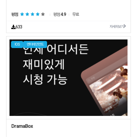
평점
평점
4.9
무료
633
자세히보기
IOS
엔터테인먼트
DramaBox