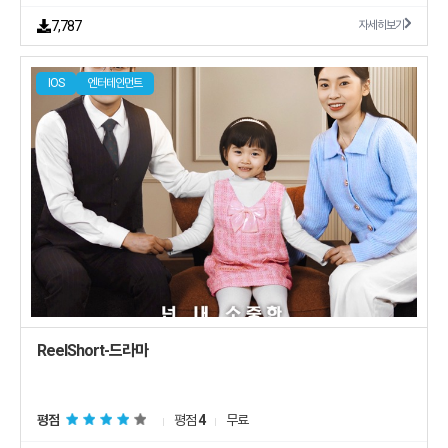
7,787
자세히보기
IOS
엔터테인먼트
ReelShort-드라마
평점
평점
4
무료