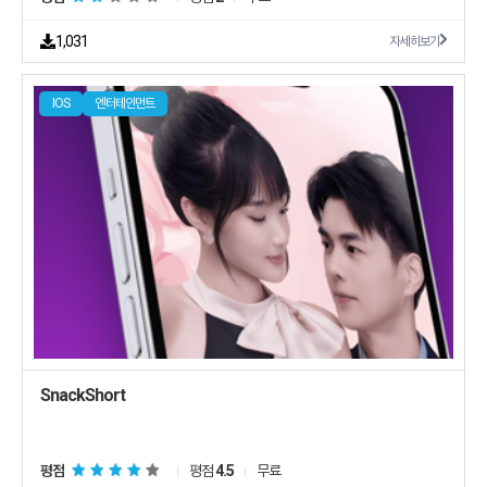
1,031
자세히보기
IOS
엔터테인먼트
SnackShort
평점
평점
4.5
무료