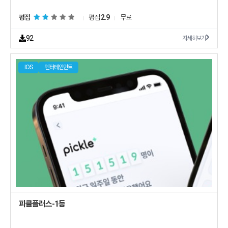
평점
평점
2.9
무료
92
자세히보기
IOS
엔터테인먼트
피클플러스-1등