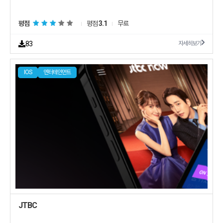
평점
평점
3.1
무료
83
자세히보기
IOS
엔터테인먼트
JTBC