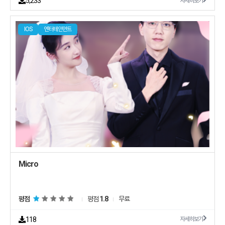
5,233
자세히보기
IOS
엔터테인먼트
Micro
평점
평점
1.8
무료
118
자세히보기