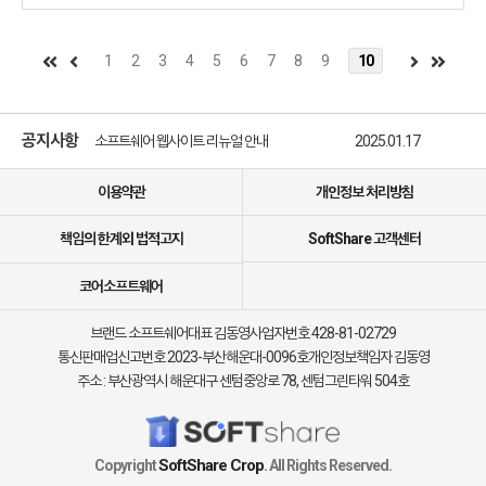
1
2
3
4
5
6
7
8
9
10
소프트쉐어 신규 소프트웨어 추가 안내
2025.01.17
소프트쉐어 서비스 이용 가이드 업데이트 안내
2025.01.17
공지사항
소프트쉐어 웹사이트 리뉴얼 안내
2025.01.17
소프트쉐어 신규 소프트웨어 추가 안내
2025.01.17
이용약관
개인정보 처리방침
책임의 한계외 법적고지
SoftShare 고객센터
코어소프트웨어
브랜드 소프트쉐어
대표 김동영
사업자번호 428-81-02729
통신판매업신고번호 2023-부산해운대-0096호
개인정보책임자 김동영
주소 : 부산광역시 해운대구 센텀중앙로 78, 센텀그린타워 504호
SoftShare Crop
Copyright
. All Rights Reserved.