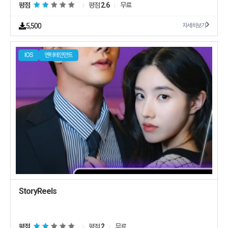
평점
평점
2.6
무료
5,500
자세히보기
IOS
엔터테인먼트
StoryReels
평점
평점
2
무료