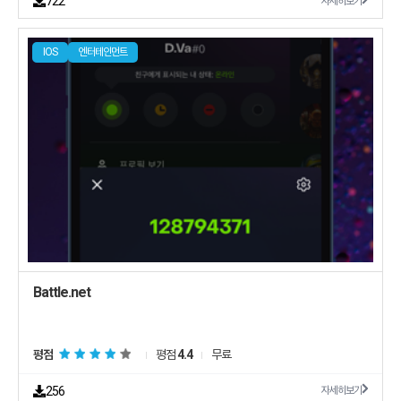
722
자세히보기
IOS
엔터테인먼트
Battle.net
평점
평점
4.4
무료
256
자세히보기