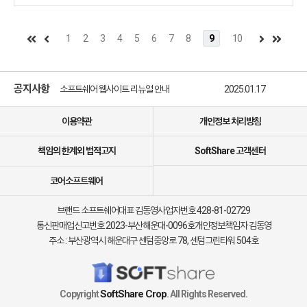
1
2
3
4
5
6
7
8
9
10
소프트쉐어 신규 소프트웨어 추가 안내
2025.01.17
소프트쉐어 서비스 이용 가이드 업데이트 안내
2025.01.17
공지사항
소프트쉐어 웹사이트 리뉴얼 안내
2025.01.17
소프트쉐어 신규 소프트웨어 추가 안내
2025.01.17
이용약관
개인정보 처리방침
책임의 한계외 법적고지
SoftShare 고객센터
코어소프트웨어
브랜드 소프트쉐어
대표 김동영
사업자번호 428-81-02729
통신판매업신고번호 2023-부산해운대-0096호
개인정보책임자 김동영
주소 : 부산광역시 해운대구 센텀중앙로 78, 센텀그린타워 504호
SoftShare Crop
Copyright
. All Rights Reserved.