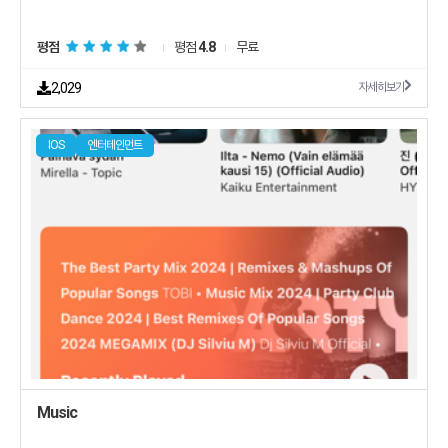
평점
평점
4.8
무료
2,029
자세히보기
IOS
엔터테인먼트
Music