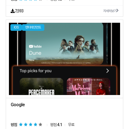
7,593
자세히보기
IOS
엔터테인먼트
Google
평점
평점
4.1
무료