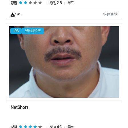
평점
평점
2.8
무료
494
자세히보기
IOS
엔터테인먼트
NetShort
평점
평점
4.5
무료