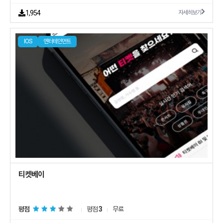
1,954
자세히보기
IOS
엔터테인먼트
평점
평점
3
무료