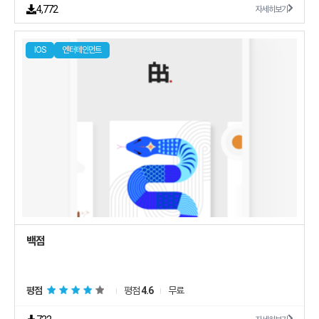
4,772
자세히보기
IOS
엔터테인먼트
백점
평점
평점
4.6
무료