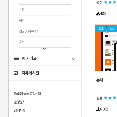
평점
쇼핑
430
음악
IOS
뉴스
건강 및 피트니스
도서
스포츠
AI 카테고리
의료
자유게시판
교육
뉴닉
라이프스타일
SoftShare 고객센터
어린이
평점
운영원칙
잡지 및 신문
6,502
공지사항
그래픽 및 디자인