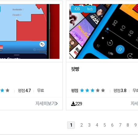
IOS
뉴스
평점
4.7
무료
평점
평점
3.8
무
자세히보기
자
229
1
2
3
4
5
6
7
8
9
트쉐어 신규 소프트웨어 추가 안내
2025.01.17
트쉐어 서비스 이용 가이드 업데이트 안내
2025.01.17