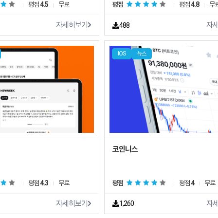
평점
4.5
무료
평점
평점
4.8
무
자세히보기
자
488
IOS
뉴스
코인니스
평점
4.3
무료
평점
평점
4
무료
자세히보기
자
1,260