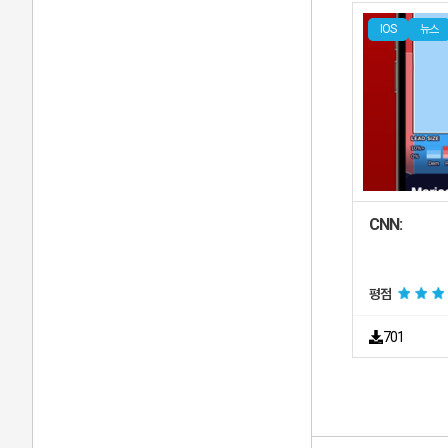
IOS
뉴스
비즈니스
엔터테인먼트
참고
금융
사진 및 비디오
CNN:
여행
날씨
평점
생산성
701
유틸리티
소프
내비게이션
소프