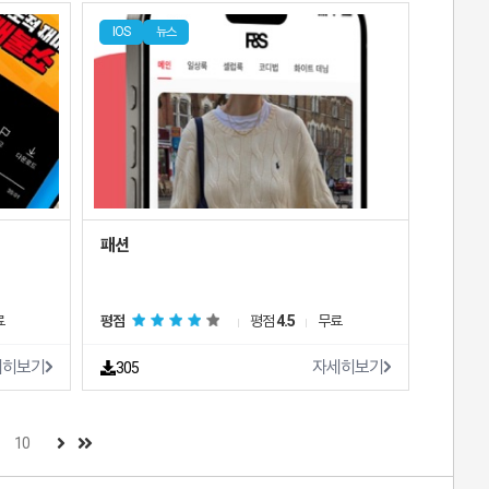
IOS
뉴스
패션
료
평점
평점
4.5
무료
세히보기
자세히보기
305
10