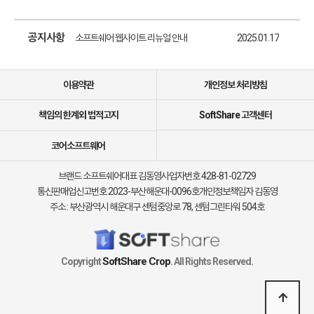
소프트쉐어 서비스 이용 가이드 업데이트 안내
2025.01.17
공지사항
소프트쉐어 웹사이트 리뉴얼 안내
2025.01.17
소프트쉐어 신규 소프트웨어 추가 안내
2025.01.17
이용약관
개인정보 처리방침
책임의 한계외 법적고지
SoftShare 고객센터
코어소프트웨어
브랜드 소프트쉐어
대표 김동영
사업자번호 428-81-02729
통신판매업신고번호 2023-부산해운대-0096호
개인정보책임자 김동영
주소 : 부산광역시 해운대구 센텀중앙로 78, 센텀그린타워 504호
SoftShare Crop
Copyright
. All Rights Reserved.