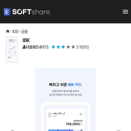
IOS
금융
IBK
다운로드수
315
3.9
(0명)