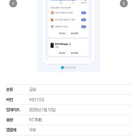
분류
금융
버전
버전 1.0.5
업데이트
2025년 1월 13일
용량
97.7MB
앱결제
무료